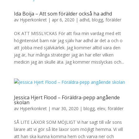
Ida Boija – Att som förälder också ha adhd
av
Hyperkonkret
|
apr 6, 2020
|
adhd
,
blogg
,
förälder
OK ATT MISSLYCKAS För att fixa min vardag med ett
högintensivt barn när jag själv har adhd är det a och o
att jobba med självkärlek. Jag kommer alltid vara den
jag är, hur många strategier jag än har eller vilken
medicin jag än skulle äta. Jag kommer misslyckas och...
Jessica Hjert Flood – Föräldra-pepp angående
skolan
av
Hyperkonkret
|
mar 30, 2020
|
blogg
,
elev
,
förälder
SÅ LITE LÄXOR SOM MÖJLIGT Vi har sagt till vår sons
lärare att vi gör så lite läxor som möjligt hemma. Vi vill
att han ska kunna komma hem och varva ner och