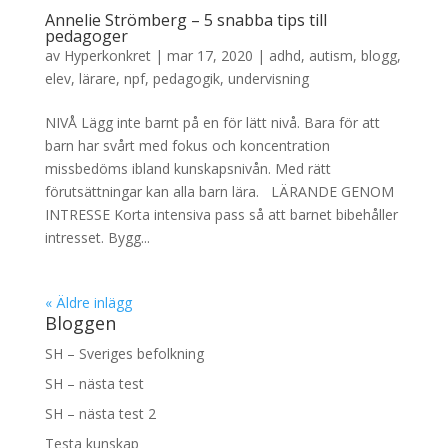
Annelie Strömberg – 5 snabba tips till
pedagoger
av
Hyperkonkret
|
mar 17, 2020
|
adhd
,
autism
,
blogg
,
elev
,
lärare
,
npf
,
pedagogik
,
undervisning
NIVÅ Lägg inte barnt på en för lätt nivå. Bara för att
barn har svårt med fokus och koncentration
missbedöms ibland kunskapsnivån. Med rätt
förutsättningar kan alla barn lära. LÄRANDE GENOM
INTRESSE Korta intensiva pass så att barnet bibehåller
intresset. Bygg...
« Äldre inlägg
Bloggen
SH – Sveriges befolkning
SH – nästa test
SH – nästa test 2
Testa kunskap