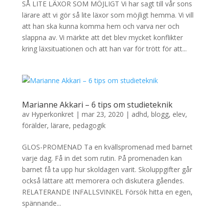
SÅ LITE LÄXOR SOM MÖJLIGT Vi har sagt till vår sons
lärare att vi gör så lite läxor som möjligt hemma. Vi vill
att han ska kunna komma hem och varva ner och
slappna av. Vi märkte att det blev mycket konflikter
kring läxsituationen och att han var för trött för att...
Marianne Akkari – 6 tips om studieteknik
av
Hyperkonkret
|
mar 23, 2020
|
adhd
,
blogg
,
elev
,
förälder
,
lärare
,
pedagogik
GLOS-PROMENAD Ta en kvällspromenad med barnet
varje dag. Få in det som rutin. På promenaden kan
barnet få ta upp hur skoldagen varit. Skoluppgifter går
också lättare att memorera och diskutera gåendes.
RELATERANDE INFALLSVINKEL Försök hitta en egen,
spännande...