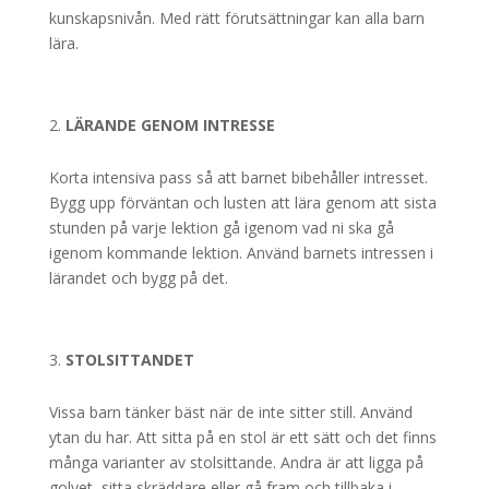
kunskapsnivån. Med rätt förutsättningar kan alla barn
lära.
LÄRANDE GENOM INTRESSE
Korta intensiva pass så att barnet bibehåller intresset.
Bygg upp förväntan och lusten att lära genom att sista
stunden på varje lektion gå igenom vad ni ska gå
igenom kommande lektion. Använd barnets intressen i
lärandet och bygg på det.
STOLSITTANDET
Vissa barn tänker bäst när de inte sitter still. Använd
ytan du har. Att sitta på en stol är ett sätt och det finns
många varianter av stolsittande. Andra är att ligga på
golvet, sitta skräddare eller gå fram och tillbaka i