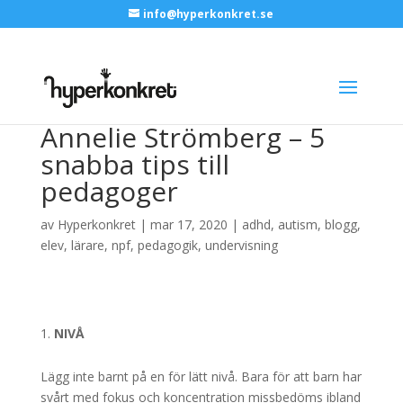
info@hyperkonkret.se
Annelie Strömberg – 5
snabba tips till
pedagoger
av
Hyperkonkret
|
mar 17, 2020
|
adhd
,
autism
,
blogg
,
elev
,
lärare
,
npf
,
pedagogik
,
undervisning
NIVÅ
Lägg inte barnt på en för lätt nivå. Bara för att barn har
svårt med fokus och koncentration missbedöms ibland